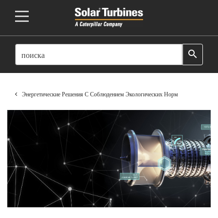
SEARCH
search
Энергетические Решения С Соблюдением Экологических Норм