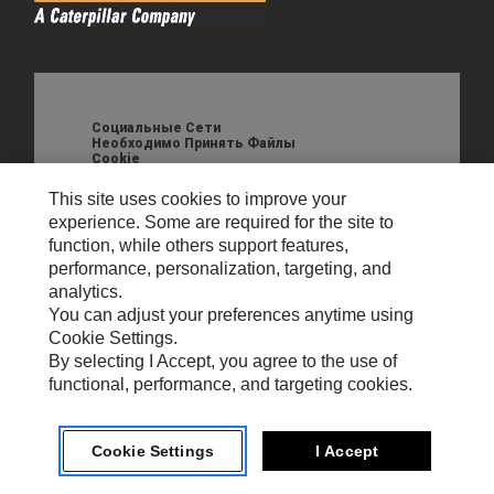
Социальные Сети
Необходимо Принять Файлы
Cookie
Настройки
Для работы этой функции необходимо
warning
файлов cookie
принять таргетинговые, функциональные
This site uses cookies to improve your
файлы cookie и файлы cookie
experience. Some are required for the site to
производительности.
function, while others support features,
performance, personalization, targeting, and
analytics.
You can adjust your preferences anytime using
Cookie Settings.
Карта Сайта
By selecting I Accept, you agree to the use of
functional, performance, and targeting cookies.
Свяжитесь С Нами
Настройки Электронной Почты
Cookie Settings
I Accept
Cookie Settings