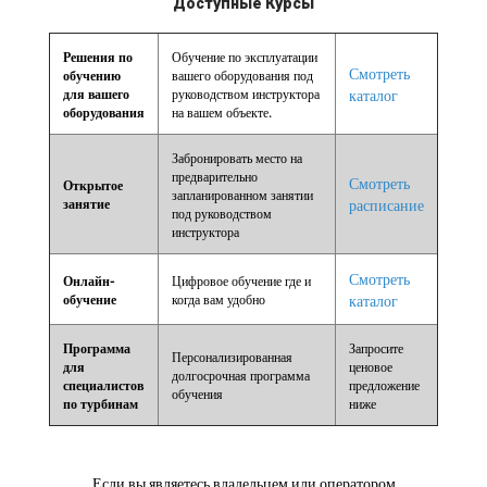
Доступные Курсы
Решения по
Обучение по эксплуатации
Смотреть
обучению
вашего оборудования под
для вашего
руководством инструктора
каталог
оборудования
на вашем объекте.
Забронировать место на
предварительно
Смотреть
Открытое
запланированном занятии
занятие
расписание
под руководством
инструктора
Смотреть
Онлайн-
Цифровое обучение где и
обучение
когда вам удобно
каталог
Программа
Запросите
Персонализированная
для
ценовое
долгосрочная программа
специалистов
предложение
обучения
по турбинам
ниже
Если вы являетесь владельцем или оператором