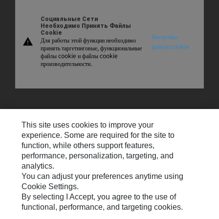
Социальные Сети
Необходимо Принять Файлы
Cookie
Настройки
Для работы этой функции необходимо
warning
файлов cookie
принять таргетинговые, функциональные
файлы cookie и файлы cookie
производительности.
Карта Сайта
This site uses cookies to improve your
Свяжитесь С Нами
experience. Some are required for the site to
function, while others support features,
Настройки Электронной Почты
performance, personalization, targeting, and
analytics.
Cookie Settings
You can adjust your preferences anytime using
Юридическая Информация
Cookie Settings.
By selecting I Accept, you agree to the use of
Конфиденциальность Личных Данных
functional, performance, and targeting cookies.