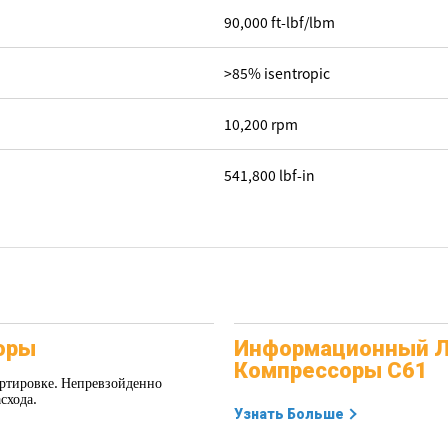
90,000 ft-lbf/lbm
>85% isentropic
10,200 rpm
541,800 lbf-in
оры
Информационный Л
Компрессоры C61
ортировке. Непревзойденно
схода.
Узнать Больше