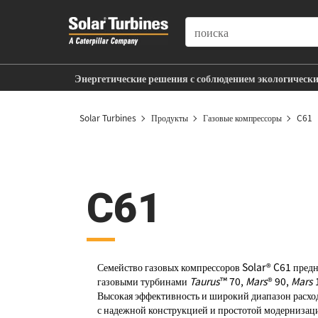
SEARCH
Энергетические решения с соблюдением экологическ
Поддержка на протяжении всего срока службы
Solar Turbines
Продукты
Газовые компрессоры
C61
C61
Семейство газовых компрессоров Solar® C61 предн
газовыми турбинами
Taurus
™ 70,
Mars
® 90,
Mars
Высокая эффективность и широкий диапазон расход
с надежной конструкцией и простотой модернизац