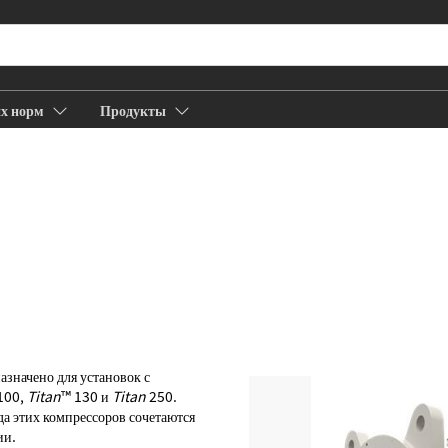
их норм
Продукты
Компания
Вакансии
азначено для установок с
100,
Titan
™ 130 и
Titan
250.
а этих компрессоров сочетаются
ии.