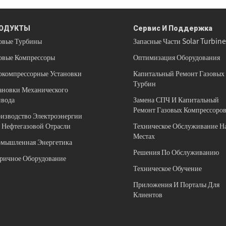
ОДУКТЫ
Сервис И Поддержка
овые Турбины
Запасные Части Solar Turbin
овые Компрессоры
Оптимизация Оборудования
окомпрессорные Установки
Капитальный Ремонт Газовых
Турбин
ановки Механического
вода
Замена СПЧ И Капитальный
Ремонт Газовых Компрессоро
изводство Электроэнергии
 Нефтегазовой Отрасли
Техническое Обслуживание Н
Местах
мышленная Энергетика
Решения По Обслуживанию
ричное Оборудование
Техническое Обучение
Приложения И Порталы Для
Клиентов