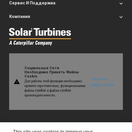
Сервис И Поддержка
Компания
Социальные Сети
Необходимо Принять Файлы
Cookie
Настройки
Для работы этой функции необходимо
warning
файлов cookie
принять таргетинговые, функциональные
файлы cookie и файлы cookie
производительности.
Карта Сайта
This site uses cookies to improve your