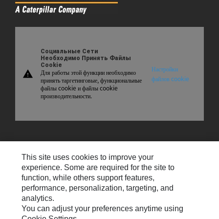
Социальные Сети
Необходимо Принять Файлы
Cookie
Настройки
Для работы этой функции необходимо
warning
файлов cookie
принять таргетинговые, функциональные
файлы cookie и файлы cookie
производительности.
Карта Сайта
This site uses cookies to improve your
Свяжитесь С Нами
experience. Some are required for the site to
function, while others support features,
Настройки Электронной Почты
performance, personalization, targeting, and
analytics.
Cookie Settings
You can adjust your preferences anytime using
Юридическая Информация
Cookie Settings.