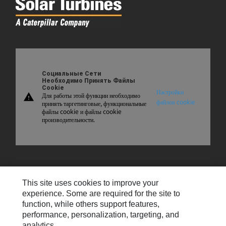
Социальные Сети
Необходимо Принять Файлы
Cookie
Настройки
Для работы этой функции необходимо
warning
файлов cookie
принять таргетинговые, функциональные
файлы cookie и файлы cookie
производительности.
Карта Сайта
This site uses cookies to improve your
Свяжитесь С Нами
experience. Some are required for the site to
function, while others support features,
Настройки Электронной Почты
performance, personalization, targeting, and
analytics.
Cookie Settings