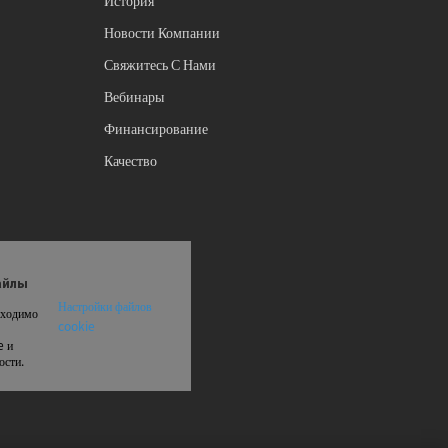
История
Новости Компании
Свяжитесь С Нами
Вебинары
Финансирование
Качество
айлы
Настройки файлов
бходимо
cookie
e и
ости.