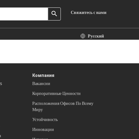
Свяжитесь с нами
search
Русский
Компания
es
Вакансии
Корпоративные Ценности
Расположения Офисов По Всему
Миру
Устойчивость
в
Инновации
а