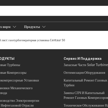
их норм
Продукты
Компания
Вакансии
огических норм
лист: газотурбогенераторная установка Centaur 50
ОДУКТЫ
Сервис И Поддержка
овые Турбины
Запасные Части Solar Turbin
овые Компрессоры
Оптимизация Оборудования
окомпрессорные Установки
Капитальный Ремонт Газовых
Турбин
ановки Механического
вода
Замена СПЧ И Капитальный
Ремонт Газовых Компрессоро
изводство Электроэнергии
 Нефтегазовой Отрасли
Техническое Обслуживание Н