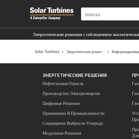
SEARCH
Энергетические решения с соблюдением экологическ
Поддержка на протяжении всего срока службы
Solar Turbines
Энергетические решения с соблюдением экол
Информационный 
ЭНЕРГЕТИЧЕСКИЕ РЕШЕНИЯ
ПР
Нефтегазовая Отрасль
Газ
Производство Электроэнергии
Газ
Цифровые Решения
Газ
Применение В Промышленности
Уст
При
Сокращение Выбросов Углерода
Про
Модульные Решения
Для