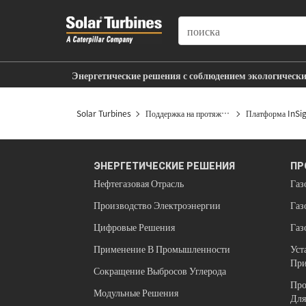
SEARCH
Энергетические решения с соблюдением экологическ
Поддержка на протяжении всего срока службы
Solar Turbines
Поддержка на протяжении всего срока служб
Платформа InSi
ЭНЕРГЕТИЧЕСКИЕ РЕШЕНИЯ
ПР
Нефтегазовая Отрасль
Газ
Производство Электроэнергии
Газ
Цифровые Решения
Газ
Применение В Промышленности
Уст
При
Сокращение Выбросов Углерода
Про
Модульные Решения
Для