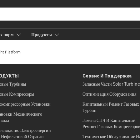
их норм
Продукты
Компания
Вакансии
ы
ght Platform
ОДУКТЫ
Сервис И Поддержка
овые Турбины
Запасные Части Solar Turbin
овые Компрессоры
Оптимизация Оборудования
окомпрессорные Установки
Капитальный Ремонт Газовых
Турбин
ановки Механического
вода
Замена СПЧ И Капитальный
Ремонт Газовых Компрессоро
изводство Электроэнергии
 Нефтегазовой Отрасли
Техническое Обслуживание Н