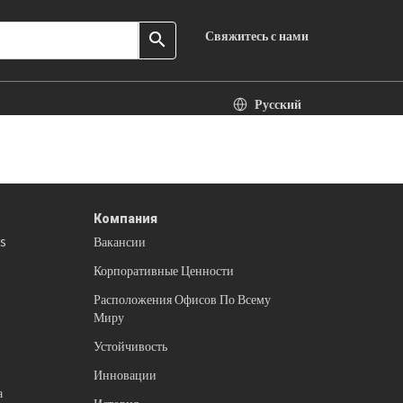
Свяжитесь с нами
search
Русский
Компания
es
Вакансии
Корпоративные Ценности
Расположения Офисов По Всему
Миру
Устойчивость
в
Инновации
а