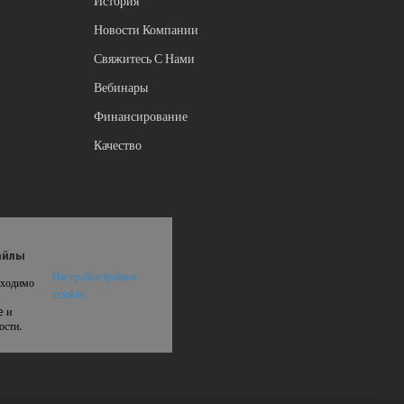
История
Новости Компании
Свяжитесь С Нами
Вебинары
Финансирование
Качество
айлы
Настройки файлов
бходимо
cookie
e и
ости.