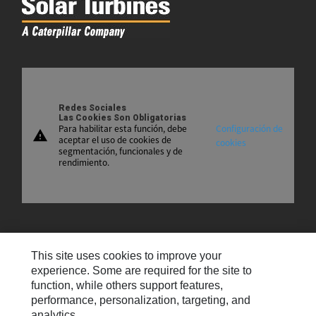
Redes Sociales
Las Cookies Son Obligatorias
Para habilitar esta función, debe
Configuración de
warning
aceptar el uso de cookies de
cookies
segmentación, funcionales y de
rendimiento.
Mapa Del Sitio
This site uses cookies to improve your
Contáctenos
experience. Some are required for the site to
function, while others support features,
Preferencias De Correo Electrónico
performance, personalization, targeting, and
analytics.
Cookie Settings