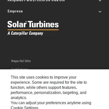
Respaldo Para El Ciclo De Vida Útil
Empresa
Mapa Del Sitio
Contáctenos
This site uses cookies to improve your
Preferencias De Correo Electrónico
experience. Some are required for the site to
Cookie Settings
function, while others support features,
performance, personalization, targeting, and
Avisos Legales
analytics.
You can adjust your preferences anytime using
Privacidad
Cookie Settings.