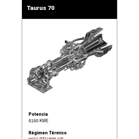
Taurus 70
Potencia
8180 KWE
Régimen Térmico
9955 BTU/KW-HR