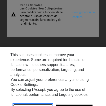
Redes Sociales
Las Cookies Son Obligatorias
Para habilitar esta función, debe
Configuración de
warning
aceptar el uso de cookies de
cookies
segmentación, funcionales y de
rendimiento.
Mapa Del Sitio
This site uses cookies to improve your
Contáctenos
experience. Some are required for the site to
function, while others support features,
Preferencias De Correo Electrónico
performance, personalization, targeting, and
analytics.
Cookie Settings
You can adjust your preferences anytime using
Avisos Legales
Cookie Settings.
By selecting I Accept, you agree to the use of
Privacidad
functional, performance, and targeting cookies.
Español
© 2026 Solar Turbines Incorporated