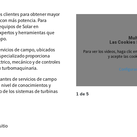
os clientes para obtener mayor
 con más potencia. Para
equipos de Solar en
xpertos y herramientas que
mpo.
Mul
Las Cookies 
ervicios de campo, ubicados
Para ver los videos, haga clic e
especializado proporciona
y acepte las coo
trico, mecánico y de controles
su turbomaquinaria.
Configurac
tantes de servicios de campo
 nivel de conocimientos y
o de los sistemas de turbinas
1
de
5
itio