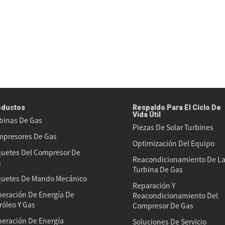
oductos
Respaldo Para El Ciclo De
Vida Útil
binas De Gas
Piezas De Solar Turbines
presores De Gas
Optimización Del Equipo
uetes Del Compresor De
Reacondicionamiento De L
s
Turbina De Gas
uetes De Mando Mecánico
Reparación Y
eración De Energía De
Reacondicionamiento Del
róleo Y Gas
Compresor De Gas
eración De Energía
Soluciones De Servicio