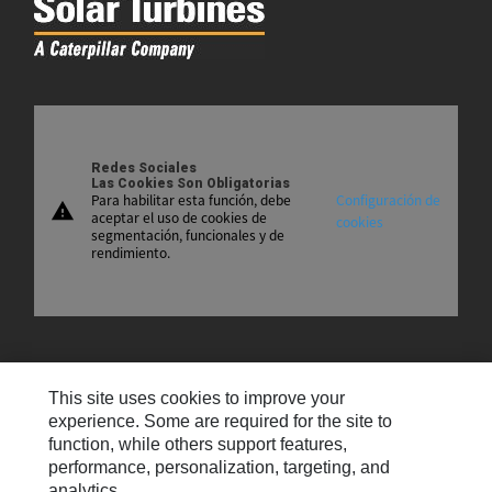
Redes Sociales
Las Cookies Son Obligatorias
Para habilitar esta función, debe
Configuración de
warning
aceptar el uso de cookies de
cookies
segmentación, funcionales y de
rendimiento.
Mapa Del Sitio
This site uses cookies to improve your
Contáctenos
experience. Some are required for the site to
function, while others support features,
Preferencias De Correo Electrónico
performance, personalization, targeting, and
analytics.
Cookie Settings