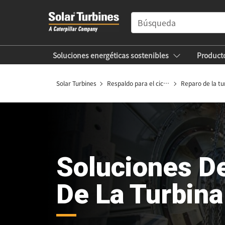
SEARCH
Soluciones energéticas sostenibles
Product
Empresa
Empleos
Solar Turbines
Respaldo para el ciclo de vida útil
Reparo de la tu
Soluciones D
De La Turbina