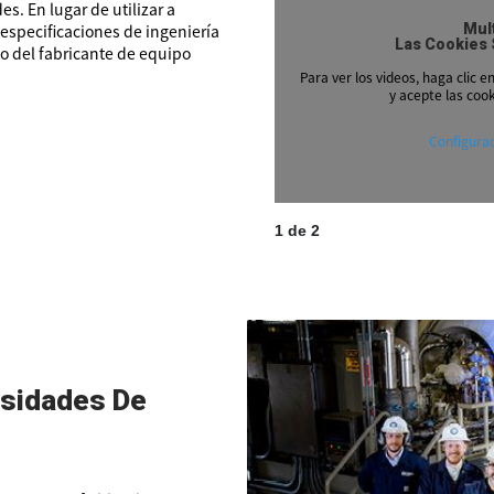
s. En lugar de utilizar a
 especificaciones de ingeniería
Mul
Las Cookies 
o del fabricante de equipo
Para ver los videos, haga clic e
y acepte las coo
Configurac
1
de
2
sidades De