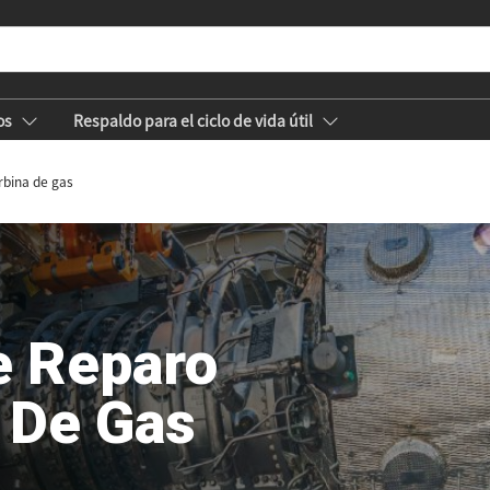
os
Respaldo para el ciclo de vida útil
rbina de gas
e Reparo
 De Gas