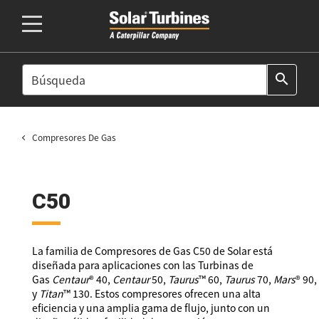
SEARCH
search
Compresores De Gas
C50
La familia de Compresores de Gas C50 de Solar está
diseñada para aplicaciones con las Turbinas de
Gas
Centaur
® 40,
Centaur
50,
Taurus
™ 60,
Taurus
70,
Mars
® 90,
y
Titan
™ 130. Estos compresores ofrecen una alta
eficiencia y una amplia gama de flujo, junto con un