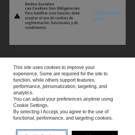
Redes Sociales
Las Cookies Son Obligatorias
Para habilitar esta función, debe
Configuración de
warning
aceptar el uso de cookies de
cookies
segmentación, funcionales y de
rendimiento.
Mapa Del Sitio
This site uses cookies to improve your
Contáctenos
experience. Some are required for the site to
function, while others support features,
Preferencias De Correo Electrónico
performance, personalization, targeting, and
analytics.
Cookie Settings
You can adjust your preferences anytime using
Avisos Legales
Cookie Settings.
By selecting I Accept, you agree to the use of
Privacidad
functional, performance, and targeting cookies.
Español
© 2026 Solar Turbines Incorporated