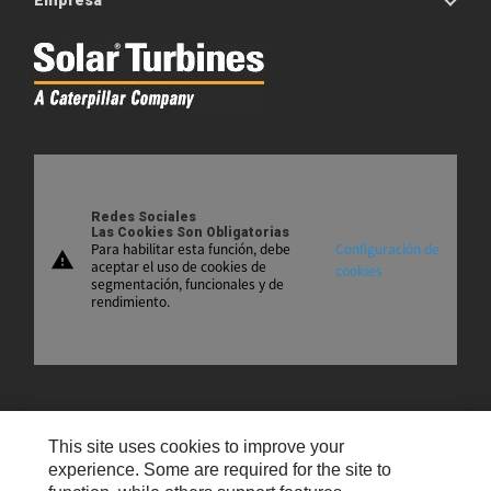
Empresa
Redes Sociales
Las Cookies Son Obligatorias
Para habilitar esta función, debe
Configuración de
warning
aceptar el uso de cookies de
cookies
segmentación, funcionales y de
rendimiento.
Mapa Del Sitio
This site uses cookies to improve your
Contáctenos
experience. Some are required for the site to