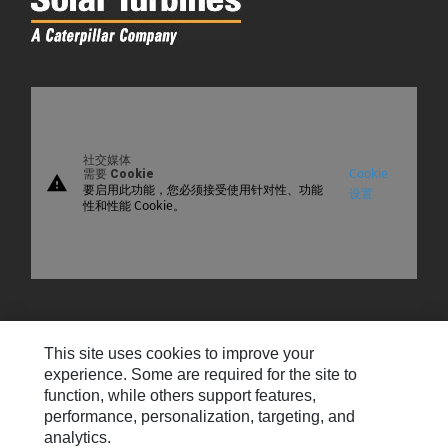
社交媒体
Cookie
需要 Cookie
warning
要启用此功能，您必须接受使用针对性、功能
设置
性和性能 Cookie。
网站地图
This site uses cookies to improve your
系我们
experience. Some are required for the site to
function, while others support features,
电子邮件首选项
performance, personalization, targeting, and
analytics.
Cookie Settings